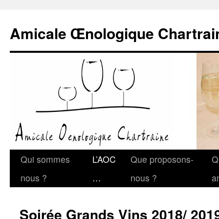
Amicale Œnologique Chartrai
Qui sommes
L’AOC
Que proposons-
Q
nous ?
…
nous ?
a
Soirée Grands Vins 2018/ 201