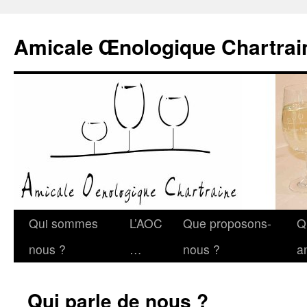
Amicale Œnologique Chartrai
Qui sommes
L’AOC
Que proposons-
Q
nous ?
…
nous ?
a
Qui parle de nous ?