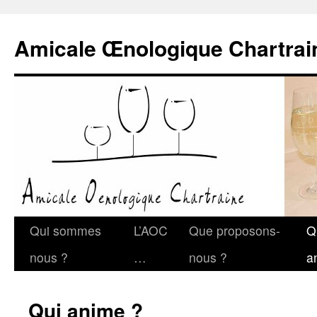
Amicale Œnologique Chartrai
Qui sommes
L’AOC
Que proposons-
Q
nous ?
…
nous ?
a
Qui anime ?