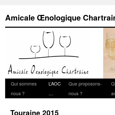
Amicale Œnologique Chartrai
Qui sommes
L’AOC
Que proposons-
Q
nous ?
…
nous ?
a
Touraine 2015