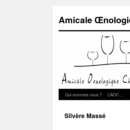
Amicale Œnologi
Qui sommes nous ?
L’AOC …
Silvère Massé