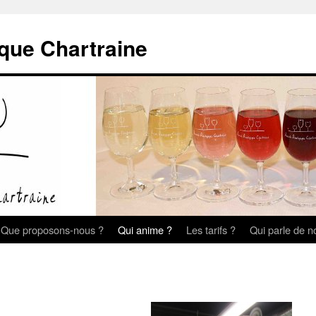
que Chartraine
Que proposons-nous ?
Qui anime ?
Les tarifs ?
Qui parle de n