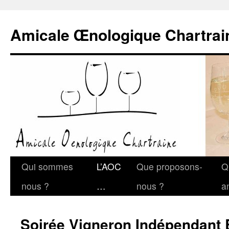
Amicale Œnologique Chartrai
Qui sommes
L’AOC
Que proposons-
Q
nous ?
…
nous ?
a
Soirée Vigneron Indépendan