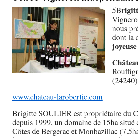
rigi
5
B
Vignero
nous pr
dont la 
joyeuse 
Châtea
Rouffig
(24240)
www.chateau-larobertie.com
Brigitte SOULIER est propriétaire du 
depuis 1999, un domaine de 15ha situé
Côtes de Bergerac et Monbazillac (7.5ha