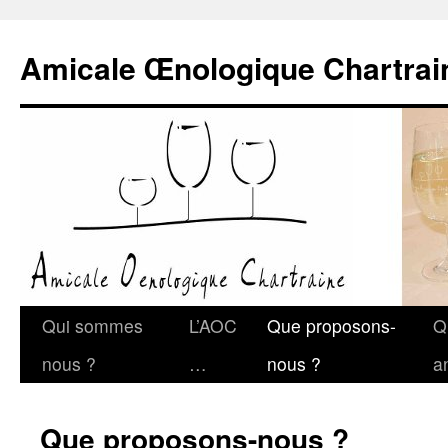
Amicale Œnologique Chartrai
Qui sommes
L’AOC
Que proposons-
Q
nous ?
…
nous ?
a
Que proposons-nous ?