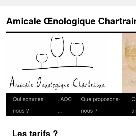
Amicale Œnologique Chartrai
Qui sommes
L’AOC
Que proposons-
Q
nous ?
…
nous ?
a
Les tarifs ?