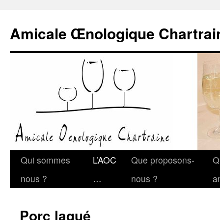
Amicale Œnologique Chartrai
Qui sommes
L’AOC
Que proposons-
Q
nous ?
…
nous ?
a
Porc laqué