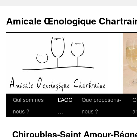
Amicale Œnologique Chartrai
Qui sommes
L’AOC
Que proposons-
Q
nous ?
…
nous ?
a
Chiroubles-Saint Amour-Régn