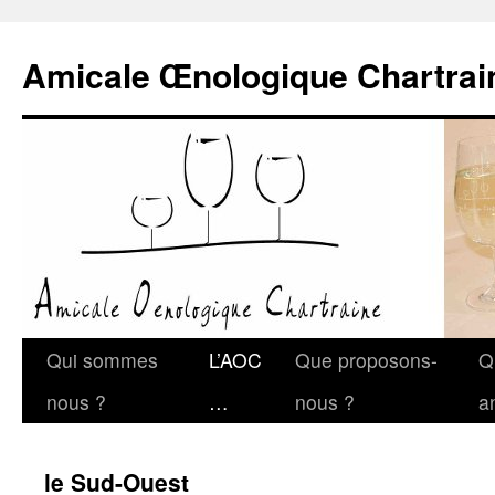
Amicale Œnologique Chartrai
Qui sommes
L’AOC
Que proposons-
Q
nous ?
…
nous ?
a
le Sud-Ouest