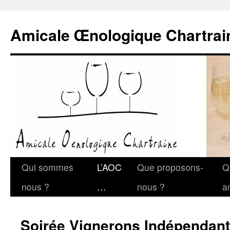
Amicale Œnologique Chartrai
Qui sommes
L’AOC
Que proposons-
Q
nous ?
…
nous ?
a
Soirée Vignerons Indépendan