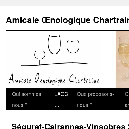
Amicale Œnologique Chartrai
Qui sommes
L’AOC
Que proposons-
Q
nous ?
…
nous ?
a
Séguret-Cairannes-Vinsobres