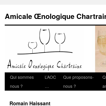
Amicale Œnologique Chartrai
Qui sommes
L’AOC
Que proposons-
Q
nous ?
…
nous ?
a
Romain Haissant