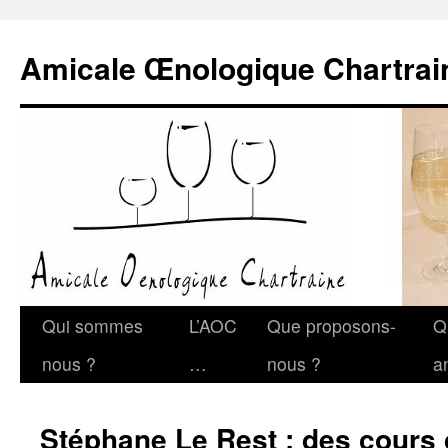
Amicale Œnologique Chartrai
Qui sommes
L’AOC
Que proposons-
Q
nous ?
…
nous ?
a
Stéphane Le Rest : des cours 