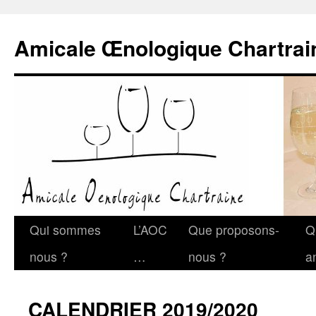
Amicale Œnologique Chartrai
Qui sommes
L’AOC
Que proposons-
Q
nous ?
…
nous ?
a
CALENDRIER 2019/2020