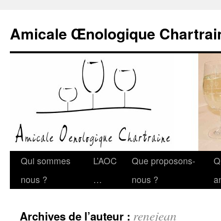
Amicale Œnologique Chartrai
Qui sommes
L’AOC
Que proposons-
Q
nous ?
…
nous ?
a
renejean
Archives de l’auteur :